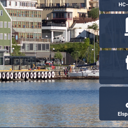
HC–
Elsp