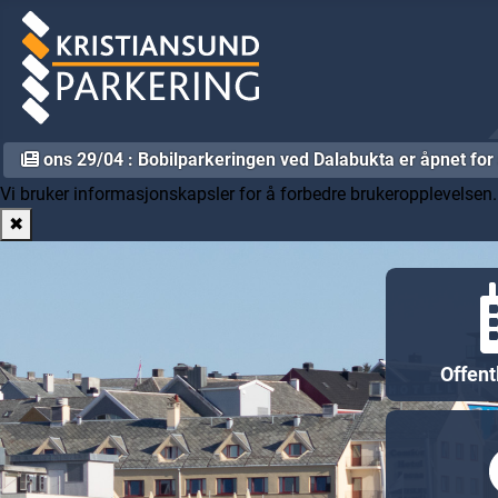
ons 29/04 : Bobilparkeringen ved Dalabukta er åpnet fo
Vi bruker informasjonskapsler for å forbedre brukeropplevelsen
✖
Offent