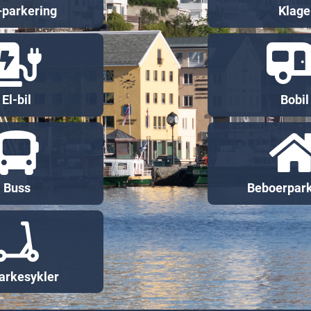
parkering
Klage
El-bil
Bobil
Buss
Beboerpark
arkesykler