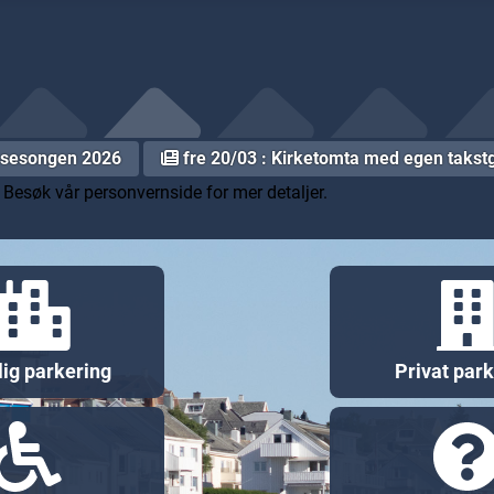
r sesongen 2026
fre 20/03 : Kirketomta med egen takst
.
Besøk vår personvernside
for mer detaljer.
lig parkering
Privat par