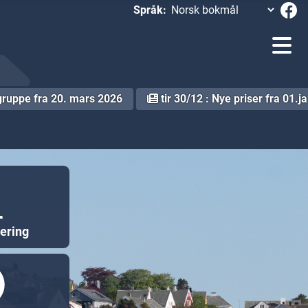
Språk:
gruppe fra 20. mars 2026
tir 30/12 : Nye priser fra 01.
kering